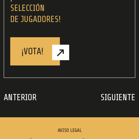
SELECCIÓN
DE JUGADORES!
¡VOTA!
ANTERIOR
SIGUIENTE
AVISO LEGAL