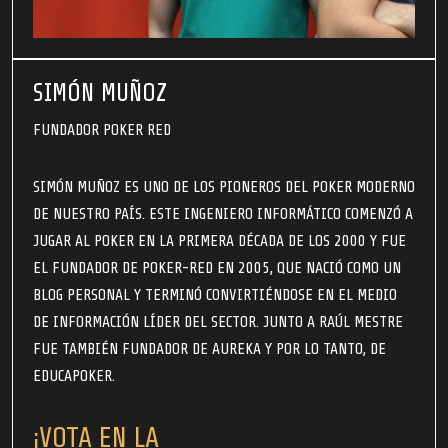
SIMÓN MUÑOZ
FUNDADOR POKER RED
SIMÓN MUÑOZ ES UNO DE LOS PIONEROS DEL POKER MODERNO
DE NUESTRO PAÍS. ESTE INGENIERO INFORMÁTICO COMENZÓ A
JUGAR AL POKER EN LA PRIMERA DÉCADA DE LOS 2000 Y FUE
EL FUNDADOR DE POKER-RED EN 2005, QUE NACIÓ COMO UN
BLOG PERSONAL Y TERMINÓ CONVIRTIÉNDOSE EN EL MEDIO
DE INFORMACIÓN LÍDER DEL SECTOR. JUNTO A RAÚL MESTRE
FUE TAMBIÉN FUNDADOR DE AUREKA Y POR LO TANTO, DE
EDUCAPOKER.
¡VOTA EN LA